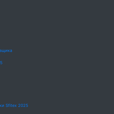
овщика
25
и Sfitex 2025