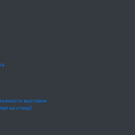
ка
можности выставки
лей на стенд?