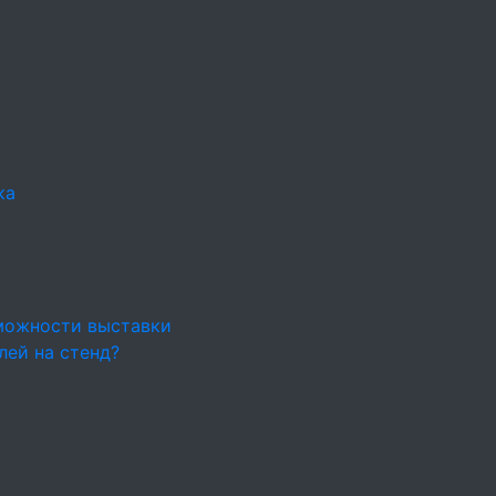
ка
можности выставки
лей на стенд?