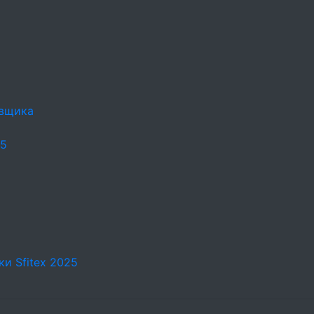
овщика
25
и Sfitex 2025