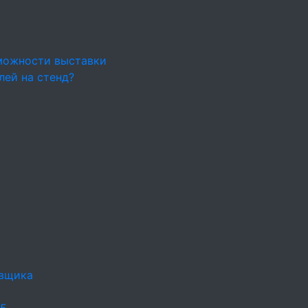
можности выставки
лей на стенд?
овщика