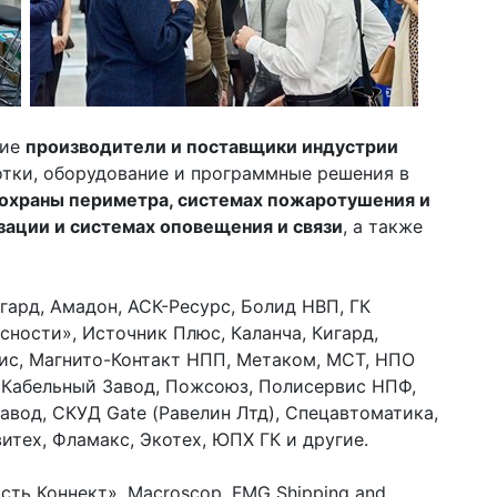
шие
производители и поставщики индустрии
тки, оборудование и программные решения в
охраны периметра, системах пожаротушения и
зации и системах оповещения и связи
, а также
ангард, Амадон, АСК-Ресурс, Болид НВП, ГК
ности», Источник Плюс, Каланча, Кигард,
с, Магнито-Контакт НПП, Метаком, МСТ, НПО
т Кабельный Завод, Пожсоюз, Полисервис НПФ,
авод, СКУД Gate (Равелин Лтд), Спецавтоматика,
итех, Фламакс, Экотех, ЮПХ ГК и другие.
сть Коннект», Macroscop, FMG Shipping and