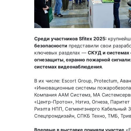
Среди участников
Sfitex
2025:
крупней
безопасности
представили свои разрабо
ключевых разделах —
СКУД и системах 
огнезащиты, охранно пожарной сигнали
системах видеонаблюдения
.
В их числе: Escort Group, Protectum, Ав
«Инновационные системы пожаробезопас
Компания ААМ Системз, МА Системсерви
«Центр-Протон», Нэтиз, Огнеза, Парите
Риэлта НПП, Сегментэнерго Кабельный З
Спецпромдизайн, СПКБ Техно, ТМБ, Трив
Впервые в выставке приняли участие
«Е